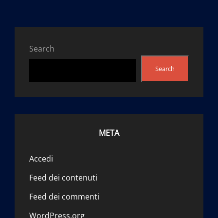
Search
Search
META
Accedi
Feed dei contenuti
Feed dei commenti
WordPress.org