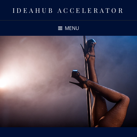
IDEAHUB ACCELERATOR
MENU