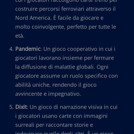
costruire percorsi ferroviari attraverso il
Nord America. È facile da giocare e
molto coinvolgente, perfetto per tutte le
età.
Pandemic
: Un gioco cooperativo in cui i
giocatori lavorano insieme per fermare
la diffusione di malattie globali. Ogni
giocatore assume un ruolo specifico con
abilità uniche, rendendo il gioco
avvincente e impegnativo.
Dixit
: Un gioco di narrazione visiva in cui
i giocatori usano carte con immagini
surreali per raccontare storie e
indovinare quelle degli altri. È un gioco