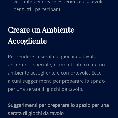
versatile per creare esperienze piacevoli
per tutti i partecipanti.
Creare un Ambiente
Accogliente
Per rendere la serata di giochi da tavolo
ancora più speciale, è importante creare un
ambiente accogliente e confortevole. Ecco
alcuni suggerimenti per preparare lo spazio
per una serata di giochi da tavolo.
Suggerimenti per preparare lo spazio per una
serata di giochi da tavolo