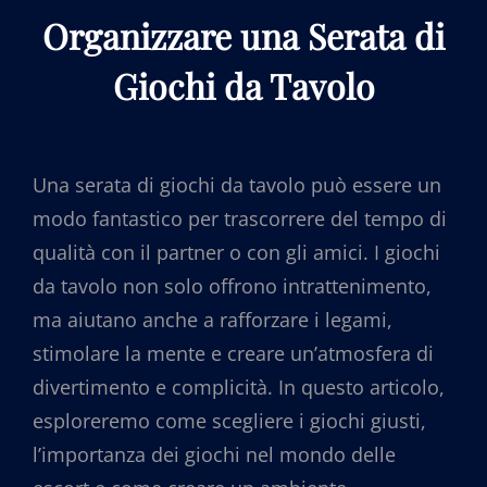
Organizzare una Serata di
Giochi da Tavolo
Una serata di giochi da tavolo può essere un
modo fantastico per trascorrere del tempo di
qualità con il partner o con gli amici. I giochi
da tavolo non solo offrono intrattenimento,
ma aiutano anche a rafforzare i legami,
stimolare la mente e creare un’atmosfera di
divertimento e complicità. In questo articolo,
esploreremo come scegliere i giochi giusti,
l’importanza dei giochi nel mondo delle