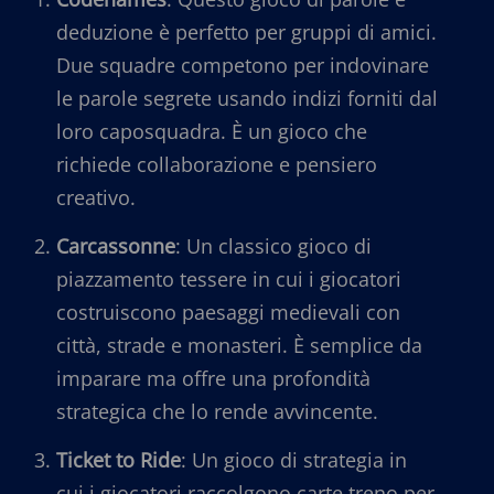
deduzione è perfetto per gruppi di amici.
Due squadre competono per indovinare
le parole segrete usando indizi forniti dal
loro caposquadra. È un gioco che
richiede collaborazione e pensiero
creativo.
Carcassonne
: Un classico gioco di
piazzamento tessere in cui i giocatori
costruiscono paesaggi medievali con
città, strade e monasteri. È semplice da
imparare ma offre una profondità
strategica che lo rende avvincente.
Ticket to Ride
: Un gioco di strategia in
cui i giocatori raccolgono carte treno per